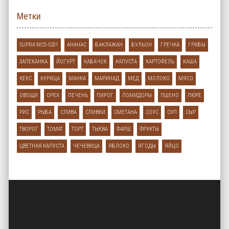
Метки
SUPRA MCS-5201
АНАНАС
БАКЛАЖАН
БУЛЬОН
ГРЕЧКА
ГРИБЫ
ЗАПЕКАНКА
ЙОГУРТ
КАБАЧОК
КАПУСТА
КАРТОФЕЛЬ
КАША
КЕКС
КУРИЦА
МАНКА
МАРИНАД
МЕД
МОЛОКО
МЯСО
ОВОЩИ
ОРЕХ
ПЕЧЕНЬ
ПИРОГ
ПОМИДОРЫ
ПШЕНО
ПЮРЕ
РИС
РЫБА
СЛИВА
СЛИВКИ
СМЕТАНА
СОУС
СУП
СЫР
ТВОРОГ
ТОМАТ
ТОРТ
ТЫКВА
ФАРШ
ФРУКТЫ
ЦВЕТНАЯ КАПУСТА
ЧЕЧЕВИЦА
ЯБЛОКО
ЯГОДЫ
ЯЙЦО