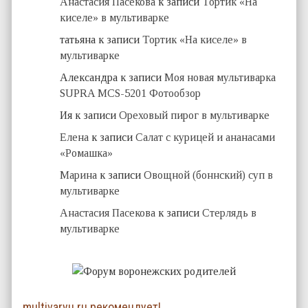
Анастасия Пасекова
к записи
Тортик «На
киселе» в мультиварке
татьяна
к записи
Тортик «На киселе» в
мультиварке
Александра
к записи
Моя новая мультиварка
SUPRA MCS-5201 Фотообзор
Ия
к записи
Ореховый пирог в мультиварке
Елена
к записи
Салат с курицей и ананасами
«Ромашка»
Марина
к записи
Овощной (боннский) суп в
мультиварке
Анастасия Пасекова
к записи
Стерлядь в
мультиварке
multivaryu.ru рекомендует!