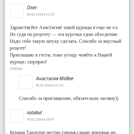
Олег
:
09.02.2014 в 21:29
Здравствуйте Анастасия! такой курицы я еще не ел.
Но судя по рецепту — эта курочка одно объедение.
Надо себе такую штуку сделать. Спасибо за вкусный
рецепт!
Приглашаю в гости, тоже угощу чем0то к Вашей
курице, сюрприз!
Ответить
Анастасия MsBee
:
09.02.2014 в 22:14
Спасибо за приглашение, обязательно загляну))
natabul
:
16.02.2014 в 19:47
Курица Тандури-честно говоря,слышу впервые,но