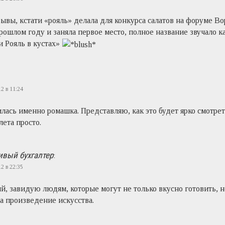
зывы, кстати «рояль» делала для конкурса салатов на форуме В
рошлом году и заняла первое место, полное название звучало 
 Рояль в кустах»
2 в 11:24
лась именно ромашка. Представляю, как это будет ярко смотрет
лета просто.
ивый бухгалтер
:
2 в 22:35
й, завидую людям, которые могут не только вкусно готовить, н
а произведение искусства.