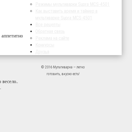
Режимы мультиварки Supra MCS-4501
Как выставить время и таймер в
мультиварке Supra MCS-4501
Все рецепты
Обратная связь
е аппетитно
Реклама на сайте
Конкурсы
Друзья
© 2016 Мультиварка — легко
готовить, вкусно есть!
 весело..
—