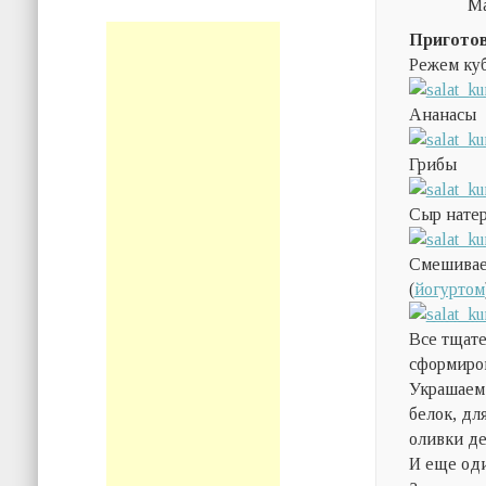
М
Приготов
Режем куб
Ананасы
Грибы
Сыр нате
Смешиваем
(
йогуртом
Все тщате
сформиров
Украшаем 
белок, дл
оливки де
И еще оди