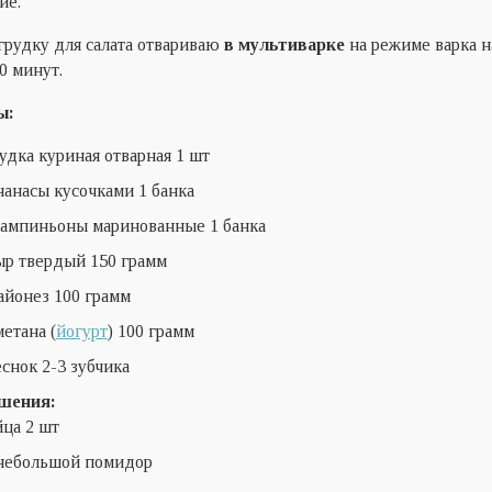
ие.
рудку для салата отвариваю
в мультиварке
на режиме варка н
0 минут.
ы:
удка куриная отварная 1 шт
анасы кусочками 1 банка
мпиньоны маринованные 1 банка
р твердый 150 грамм
йонез 100 грамм
етана (
йогурт
) 100 грамм
снок 2-3 зубчика
шения:
ца 2 шт
небольшой помидор