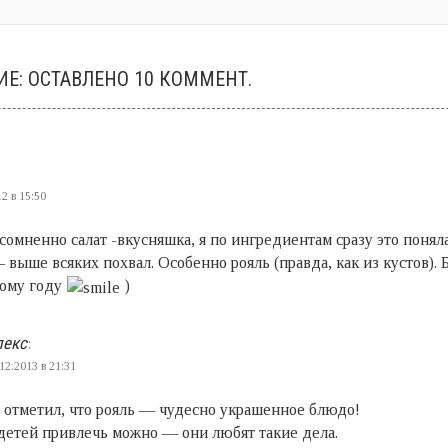
Е: ОСТАВЛЕНО 10 КОММЕНТ.
2 в 15:50
сомненно салат -вкусняшка, я по ингредиентам сразу это поняла
выше всяких похвал. Особенно рояль (правда, как из кустов). Б
вому году
)
лекс
:
12.2013 в 21:31
 отметил, что рояль — чудесно украшенное блюдо!
 детей привлечь можно — они любят такие дела.