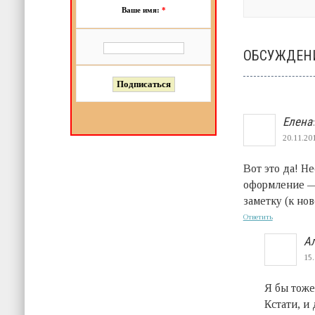
Ваше имя:
*
ОБСУЖДЕНИ
Елена
:
20.11.201
Вот это да! Не
оформление — 
заметку (к но
Ответить
А
15.
Я бы тоже
Кстати, и