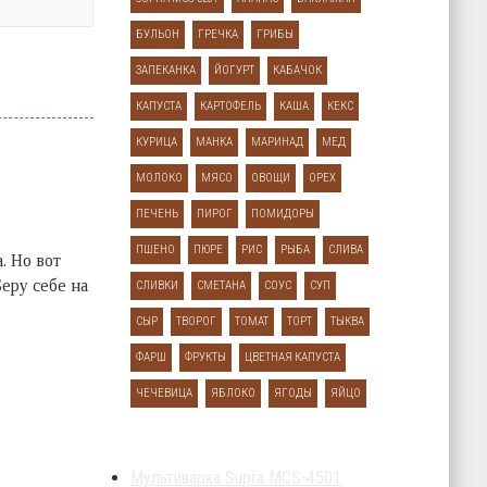
БУЛЬОН
ГРЕЧКА
ГРИБЫ
ЗАПЕКАНКА
ЙОГУРТ
КАБАЧОК
КАПУСТА
КАРТОФЕЛЬ
КАША
КЕКС
КУРИЦА
МАНКА
МАРИНАД
МЕД
МОЛОКО
МЯСО
ОВОЩИ
ОРЕХ
ПЕЧЕНЬ
ПИРОГ
ПОМИДОРЫ
ПШЕНО
ПЮРЕ
РИС
РЫБА
СЛИВА
. Но вот
еру себе на
СЛИВКИ
СМЕТАНА
СОУС
СУП
СЫР
ТВОРОГ
ТОМАТ
ТОРТ
ТЫКВА
ФАРШ
ФРУКТЫ
ЦВЕТНАЯ КАПУСТА
ЧЕЧЕВИЦА
ЯБЛОКО
ЯГОДЫ
ЯЙЦО
Мультиварка Supra MCS-4501