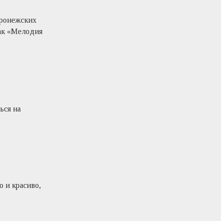
оронежских
как «Мелодия
ься на
о и красиво,