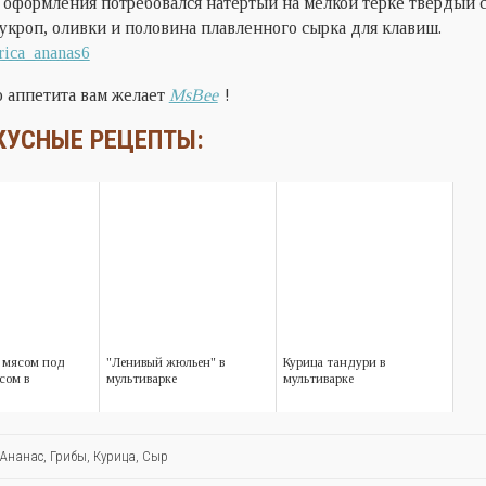
 оформления потребовался натертый на мелкой терке твердый 
укроп, оливки и половина плавленного сырка для клавиш.
 аппетита вам желает
MsBee
!
КУСНЫЕ РЕЦЕПТЫ:
с мясом под
"Ленивый жюльен" в
Курица тандури в
сом в
мультиварке
мультиварке
Ананас
,
Грибы
,
Курица
,
Сыр