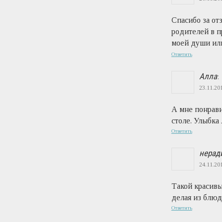
Спасибо за от
родителей в п
моей души или
Ответить
Алла
:
23.11.201
А мне понрави
столе. Улыбка 
Ответить
нерад
24.11.201
Такой красивы
делая из блюд
Ответить