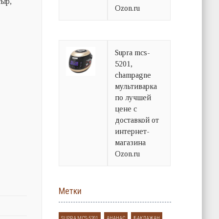
сыр,
Ozon.ru
Supra mcs-
5201,
champagne
мультиварка
по лучшей
цене с
доставкой от
интернет-
магазина
Ozon.ru
Метки
SUPRA MCS-5201
АНАНАС
БАКЛАЖАН