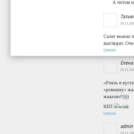
А потом и
Татья
20.11.201
Салат можно п
выглядит. Оче
Ответить
Елена
:
20.11.201
«Рояль в куста
«ромашку» жал
жааалко!!))))
КБП
Ответить
admin
:
20.11.201