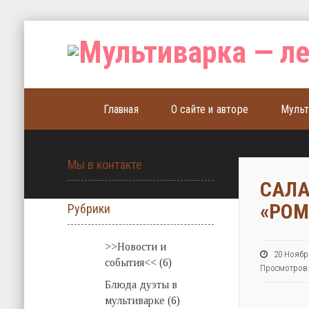
Главная
О сайте и авторе
Мульт
Мы в контакте
САЛА
«РО
Рубрики
>>Новости и
20 Нояб
события<<
(6)
Просмотров
Блюда дуэты в
мультиварке
(6)