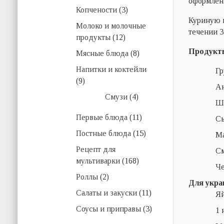
оформлен
Копчености
(3)
Куриную г
Молоко и молочные
течении 3
продукты
(12)
Продукт
Мясные блюда
(8)
Напитки и коктейли
Гр
(9)
Ан
Смузи
(4)
Ша
Первые блюда
(11)
Сы
Постные блюда
(15)
Ма
Рецепт для
См
мультиварки
(168)
Че
Роллы
(2)
Для укра
Салаты и закуски
(11)
Яй
Соусы и приправы
(3)
1 