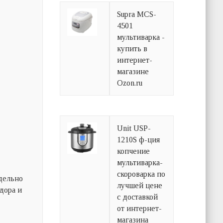
Supra MCS-
4501
мультиварка -
купить в
интернет-
магазине
Ozon.ru
Unit USP-
1210S ф-ция
копчение
мультиварка-
скороварка по
дельно
лучшей цене
дора и
с доставкой
от интернет-
магазина