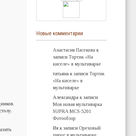
Новые комментарии
Анастасия Пасекова
к
записи
Тортик «На
киселе» в мультиварке
татьяна
к записи
Тортик
«На киселе» в
мультиварке
Александра
к записи
ников.
Моя новая мультиварка
столу.
SUPRA MCS-5201
Фотообзор
Ия
к записи
Ореховый
азить
пирог в мультиварке