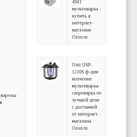
4501
мультиварка -
купить в
интернет-
магазине
Ozon.ru
Unit USP-
1210S ф-ция
копчение
мультиварка-
скороварка по
 сварены
лучшей цене
в
с доставкой
от интернет-
магазина
Ozon.ru