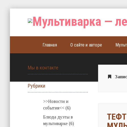
Главная
О сайте и авторе
Мульт
Мы в контакте
Запис
Рубрики
>>Новости и
события<<
(6)
ТЕФТ
Блюда дуэты в
МУЛЬ
мультиварке
(6)