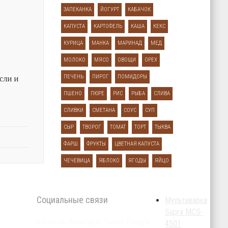
ЗАПЕКАНКА
ЙОГУРТ
КАБАЧОК
КАПУСТА
КАРТОФЕЛЬ
КАША
КЕКС
КУРИЦА
МАНКА
МАРИНАД
МЕД
МОЛОКО
МЯСО
ОВОЩИ
ОРЕХ
ПЕЧЕНЬ
ПИРОГ
ПОМИДОРЫ
сли и
ПШЕНО
ПЮРЕ
РИС
РЫБА
СЛИВА
СЛИВКИ
СМЕТАНА
СОУС
СУП
СЫР
ТВОРОГ
ТОМАТ
ТОРТ
ТЫКВА
ФАРШ
ФРУКТЫ
ЦВЕТНАЯ КАПУСТА
ЧЕЧЕВИЦА
ЯБЛОКО
ЯГОДЫ
ЯЙЦО
Социальные связи
Мультиварка
Supra MCS-
Facebook Вконтакте Twitter Google
4501