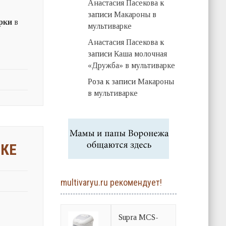
Анастасия Пасекова
к
записи
Макароны в
рки
в
мультиварке
Анастасия Пасекова
к
записи
Каша молочная
«Дружба» в мультиварке
Роза
к записи
Макароны
в мультиварке
РКЕ
multivaryu.ru рекомендует!
Supra MCS-