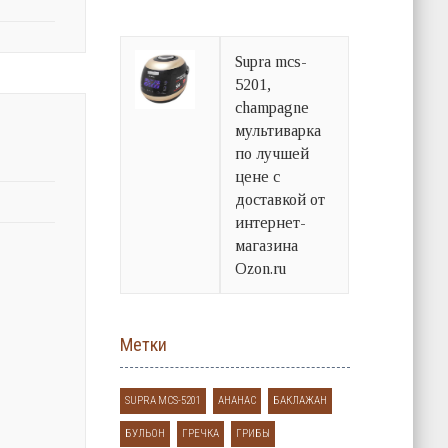
Supra mcs-
5201,
champagne
мультиварка
по лучшей
цене с
доставкой от
интернет-
магазина
Ozon.ru
Метки
SUPRA MCS-5201
АНАНАС
БАКЛАЖАН
БУЛЬОН
ГРЕЧКА
ГРИБЫ