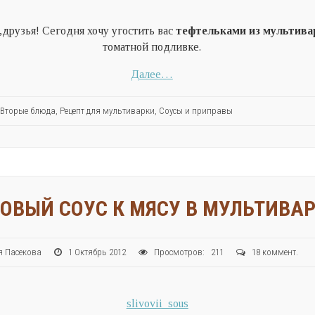
,друзья! Сегодня хочу угостить вас
тефтельками из мультива
томатной подливке.
Далее…
Вторые блюда
,
Рецепт для мультиварки
,
Соусы и приправы
ОВЫЙ СОУС К МЯСУ В МУЛЬТИВА
ия Пасекова
1 Октябрь 2012
Просмотров: 211
18 коммент.