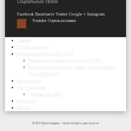
Социальные связи
Facebook Вконтакте Twitter Google + Instagram
Youtube Одноклассники
Главная
О сайте и авторе
Мультиварка Supra MCS-4501
Режимы мультиварки Supra MCS-4501
Как выставить время и таймер в мультиварке
Supra MCS-4501
Все рецепты
Обратная связь
Реклама на сайте
Конкурсы
Друзья
© 2016 Мультиварка — легко готовить, вкусно есть!