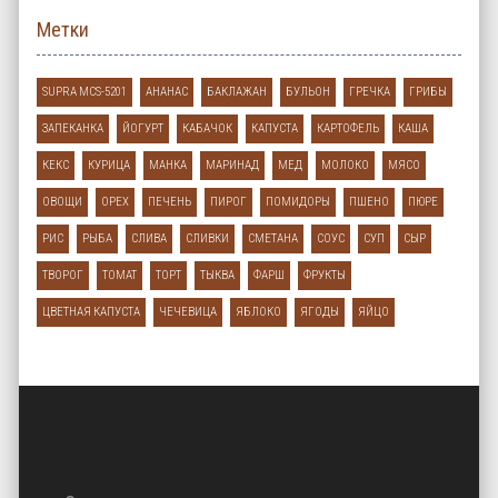
Метки
SUPRA MCS-5201
АНАНАС
БАКЛАЖАН
БУЛЬОН
ГРЕЧКА
ГРИБЫ
ЗАПЕКАНКА
ЙОГУРТ
КАБАЧОК
КАПУСТА
КАРТОФЕЛЬ
КАША
КЕКС
КУРИЦА
МАНКА
МАРИНАД
МЕД
МОЛОКО
МЯСО
ОВОЩИ
ОРЕХ
ПЕЧЕНЬ
ПИРОГ
ПОМИДОРЫ
ПШЕНО
ПЮРЕ
РИС
РЫБА
СЛИВА
СЛИВКИ
СМЕТАНА
СОУС
СУП
СЫР
ТВОРОГ
ТОМАТ
ТОРТ
ТЫКВА
ФАРШ
ФРУКТЫ
ЦВЕТНАЯ КАПУСТА
ЧЕЧЕВИЦА
ЯБЛОКО
ЯГОДЫ
ЯЙЦО