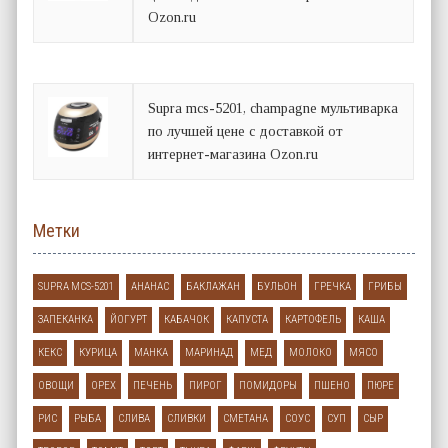
Ozon.ru
Supra mcs-5201, champagne мультиварка
по лучшей цене с доставкой от
интернет-магазина Ozon.ru
Метки
SUPRA MCS-5201
АНАНАС
БАКЛАЖАН
БУЛЬОН
ГРЕЧКА
ГРИБЫ
ЗАПЕКАНКА
ЙОГУРТ
КАБАЧОК
КАПУСТА
КАРТОФЕЛЬ
КАША
КЕКС
КУРИЦА
МАНКА
МАРИНАД
МЕД
МОЛОКО
МЯСО
ОВОЩИ
ОРЕХ
ПЕЧЕНЬ
ПИРОГ
ПОМИДОРЫ
ПШЕНО
ПЮРЕ
РИС
РЫБА
СЛИВА
СЛИВКИ
СМЕТАНА
СОУС
СУП
СЫР