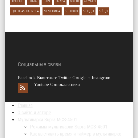
ТВОРОГ
ТОМАТ
ТОРТ
ТЫКВА
ФАРШ
ФРУКТЫ
ЦВЕТНАЯ КАПУСТА
ЧЕЧЕВИЦА
ЯБЛОКО
ЯГОДЫ
ЯЙЦО
Социальные связи
Facebook Вконтакте Twitter Google + Instagram
Youtube Одноклассники
Главная
О сайте и авторе
Мультиварка Supra MCS-4501
Режимы мультиварки Supra MCS-4501
Как выставить время и таймер в мультиварке