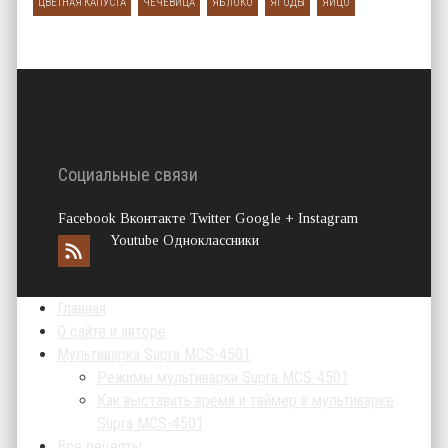
ЦВЕТНАЯ КАПУСТА
ЧЕЧЕВИЦА
ЯБЛОКО
ЯГОДЫ
ЯЙЦО
Социальные связи
Facebook Вконтакте Twitter Google + Instagram
Youtube Одноклассники
Главная
О сайте и авторе
Мультиварка Supra MCS-4501
Режимы мультиварки Supra MCS-4501
Как выставить время и таймер в мультиварке
Supra MCS-4501
Все рецепты