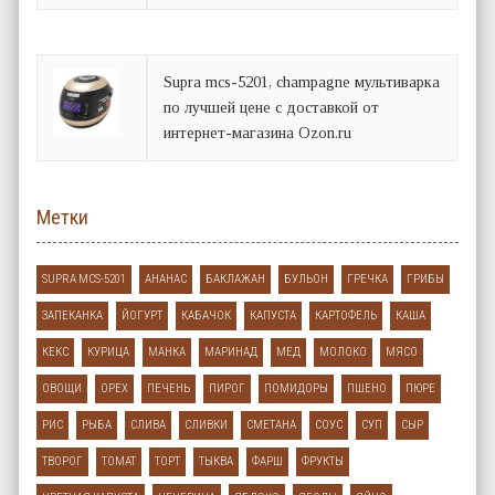
Supra mcs-5201, champagne мультиварка
по лучшей цене с доставкой от
интернет-магазина Ozon.ru
Метки
SUPRA MCS-5201
АНАНАС
БАКЛАЖАН
БУЛЬОН
ГРЕЧКА
ГРИБЫ
ЗАПЕКАНКА
ЙОГУРТ
КАБАЧОК
КАПУСТА
КАРТОФЕЛЬ
КАША
КЕКС
КУРИЦА
МАНКА
МАРИНАД
МЕД
МОЛОКО
МЯСО
ОВОЩИ
ОРЕХ
ПЕЧЕНЬ
ПИРОГ
ПОМИДОРЫ
ПШЕНО
ПЮРЕ
РИС
РЫБА
СЛИВА
СЛИВКИ
СМЕТАНА
СОУС
СУП
СЫР
ТВОРОГ
ТОМАТ
ТОРТ
ТЫКВА
ФАРШ
ФРУКТЫ