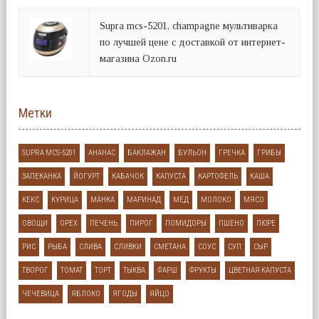
Supra mcs-5201, champagne мультиварка
по лучшей цене с доставкой от интернет-
магазина Ozon.ru
Метки
SUPRA MCS-5201
АНАНАС
БАКЛАЖАН
БУЛЬОН
ГРЕЧКА
ГРИБЫ
ЗАПЕКАНКА
ЙОГУРТ
КАБАЧОК
КАПУСТА
КАРТОФЕЛЬ
КАША
КЕКС
КУРИЦА
МАНКА
МАРИНАД
МЕД
МОЛОКО
МЯСО
ОВОЩИ
ОРЕХ
ПЕЧЕНЬ
ПИРОГ
ПОМИДОРЫ
ПШЕНО
ПЮРЕ
РИС
РЫБА
СЛИВА
СЛИВКИ
СМЕТАНА
СОУС
СУП
СЫР
ТВОРОГ
ТОМАТ
ТОРТ
ТЫКВА
ФАРШ
ФРУКТЫ
ЦВЕТНАЯ КАПУСТА
ЧЕЧЕВИЦА
ЯБЛОКО
ЯГОДЫ
ЯЙЦО