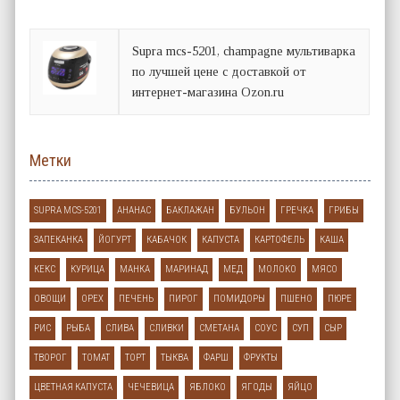
Supra mcs-5201, champagne мультиварка
по лучшей цене с доставкой от
интернет-магазина Ozon.ru
Метки
SUPRA MCS-5201
АНАНАС
БАКЛАЖАН
БУЛЬОН
ГРЕЧКА
ГРИБЫ
ЗАПЕКАНКА
ЙОГУРТ
КАБАЧОК
КАПУСТА
КАРТОФЕЛЬ
КАША
КЕКС
КУРИЦА
МАНКА
МАРИНАД
МЕД
МОЛОКО
МЯСО
ОВОЩИ
ОРЕХ
ПЕЧЕНЬ
ПИРОГ
ПОМИДОРЫ
ПШЕНО
ПЮРЕ
РИС
РЫБА
СЛИВА
СЛИВКИ
СМЕТАНА
СОУС
СУП
СЫР
ТВОРОГ
ТОМАТ
ТОРТ
ТЫКВА
ФАРШ
ФРУКТЫ
ЦВЕТНАЯ КАПУСТА
ЧЕЧЕВИЦА
ЯБЛОКО
ЯГОДЫ
ЯЙЦО