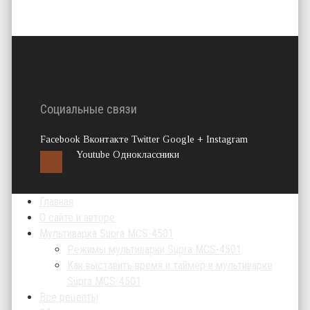
Социальные связи
Facebook Вконтакте Twitter Google + Instagram
Youtube Одноклассники
Главная
О сайте и авторе
Мультиварка Supra MCS-4501
Режимы мультиварки Supra MCS-4501
Как выставить время и таймер в мультиварке
Supra MCS-4501
Все рецепты