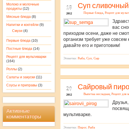
СЕН
Суп сливочный 
Молоко и молочные
18
продукты
(12)
Первые блюда
,
Рецепт для муль
2012
Мясные блюда
(8)
Здравст
Напитки и коктейли
(9)
вас сно
Смузи
(4)
приходом осени, даже не смот
организм требует уже совсем н
Первые блюда
(10)
давайте его и приготовим!
Постные блюда
(14)
Рецепт для мультиварки
Этикетки:
Рыба
,
Суп
,
Сыр
(164)
Роллы
(2)
Салаты и закуски
(11)
АВГ
Сайровый пиро
Соусы и приправы
(3)
20
Выпечка несладкая
,
Рецепт для 
2012
Друзья,
посвяща
Активные
мультиварке.
комментаторы
Этикетки:
Пирог
,
Рыба