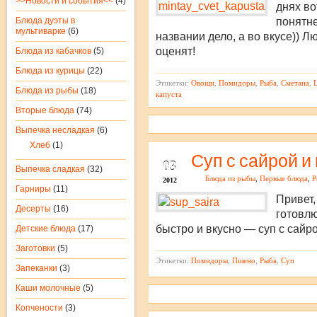
>>Новости и события<<
(4)
днях во
Блюда дуэты в
понятне
мультиварке
(6)
названии дело, а во вкусе)) 
оценят!
Блюда из кабачков
(5)
Блюда из курицы
(22)
Этикетки:
Овощи
,
Помидоры
,
Рыба
,
Сметана
,
Блюда из рыбы
(18)
капуста
Вторые блюда
(74)
Выпечка несладкая
(6)
Хлеб
(1)
НОЯ
Суп с сайрой и
03
Выпечка сладкая
(32)
Блюда из рыбы
,
Первые блюда
,
Р
2012
Гарниры
(11)
Привет,
Десерты
(16)
готовлю
быстро и вкусно — суп с сай
Детские блюда
(17)
Заготовки
(5)
Этикетки:
Помидоры
,
Пшено
,
Рыба
,
Суп
Запеканки
(3)
Каши молочные
(5)
Копчености
(3)