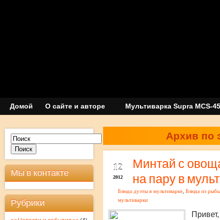
Домой
О сайте и авторе
Мультиварка Supra MCS-4
Архив по 
Поиск
НОЯ
Минтай с овоща
12
Мы в контакте
на пару в муль
2012
Блюда дуэты в мультиварке
,
Блюда из рыб
Рубрики
мультиварки
Привет,