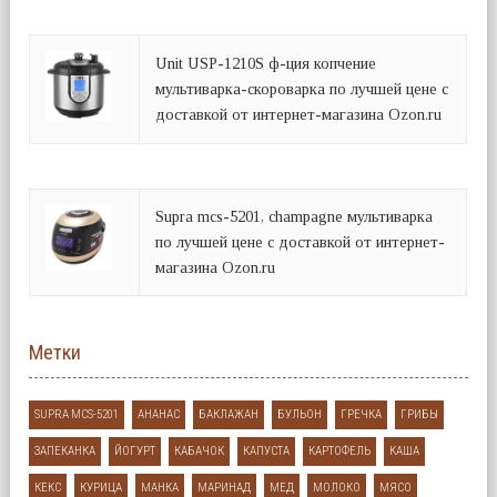
Unit USP-1210S ф-ция копчение
мультиварка-скороварка по лучшей цене с
доставкой от интернет-магазина Ozon.ru
Supra mcs-5201, champagne мультиварка
по лучшей цене с доставкой от интернет-
магазина Ozon.ru
Метки
SUPRA MCS-5201
АНАНАС
БАКЛАЖАН
БУЛЬОН
ГРЕЧКА
ГРИБЫ
ЗАПЕКАНКА
ЙОГУРТ
КАБАЧОК
КАПУСТА
КАРТОФЕЛЬ
КАША
КЕКС
КУРИЦА
МАНКА
МАРИНАД
МЕД
МОЛОКО
МЯСО