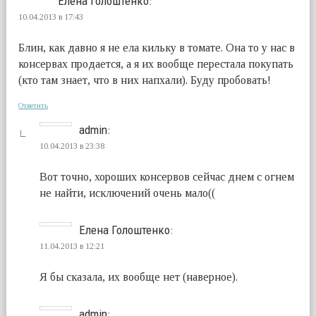
Елена Голоштенко
:
10.04.2013 в 17:43
Блин, как давно я не ела кильку в томате. Она то у нас в
консервах продается, а я их вообще перестала покупать
(кто там знает, что в них напхали). Буду пробовать!
Ответить
admin
:
10.04.2013 в 23:38
Вот точно, хороших консервов сейчас днем с огнем
не найти, исключений очень мало((
Елена Голоштенко
:
11.04.2013 в 12:21
Я бы сказала, их вообще нет (наверное).
admin
: