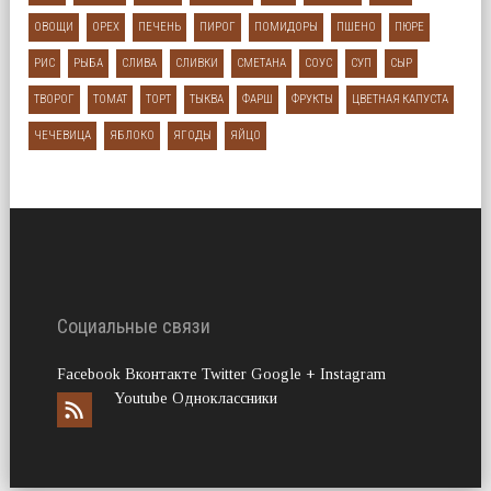
ОВОЩИ
ОРЕХ
ПЕЧЕНЬ
ПИРОГ
ПОМИДОРЫ
ПШЕНО
ПЮРЕ
РИС
РЫБА
СЛИВА
СЛИВКИ
СМЕТАНА
СОУС
СУП
СЫР
ТВОРОГ
ТОМАТ
ТОРТ
ТЫКВА
ФАРШ
ФРУКТЫ
ЦВЕТНАЯ КАПУСТА
ЧЕЧЕВИЦА
ЯБЛОКО
ЯГОДЫ
ЯЙЦО
Социальные связи
Facebook Вконтакте Twitter Google + Instagram
Youtube Одноклассники